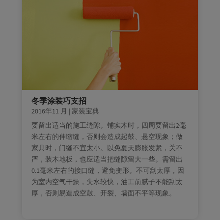
冬季涂装巧支招
2016年11 月
|
家装宝典
要留出适当的施工缝隙。铺实木时，四周要留出2毫
米左右的伸缩缝，否则会造成起鼓、悬空现象；做
家具时，门缝不宜太小。以免夏天膨胀发紧，关不
严，装木地板，也应适当把缝隙留大一些。需留出
0.1毫米左右的接口缝，避免变形。不可刮太厚，因
为室内空气干燥，失水较快，油工前腻子不能刮太
厚，否则易造成空鼓、开裂、墙面不平等现象。