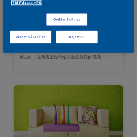
了解更多Cookie信息
2022年6 月
|
家装宝典
人一生三分之一的时间，几乎都是在家中卧室度
Cookies Settings
过。卧室的温馨舒适和配色就显得尤为重要。
这个卧室以黄绿色系的相邻色为主，用相近颜色的
搭配，统一整个空间。跚瑚钟绿作为墙面占比最大
Accept All Cookies
Reject All
的颜色让整个房间生机盎然，灵动清新。在配色
上，选择了金缕梅黄，经常可以在现代、欧式等风
格见到，在色感上经常给人惬意舒适的感觉……