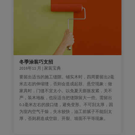
冬季涂装巧支招
2016年11 月
|
家装宝典
要留出适当的施工缝隙。铺实木时，四周要留出2毫
米左右的伸缩缝，否则会造成起鼓、悬空现象；做
家具时，门缝不宜太小。以免夏天膨胀发紧，关不
严，装木地板，也应适当把缝隙留大一些。需留出
0.1毫米左右的接口缝，避免变形。不可刮太厚，因
为室内空气干燥，失水较快，油工前腻子不能刮太
厚，否则易造成空鼓、开裂、墙面不平等现象。