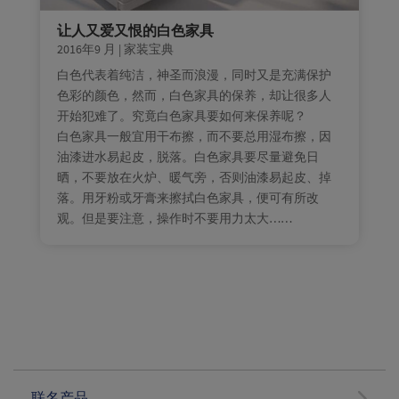
让人又爱又恨的白色家具
2016年9 月
|
家装宝典
白色代表着纯洁，神圣而浪漫，同时又是充满保护
色彩的颜色，然而，白色家具的保养，却让很多人
开始犯难了。究竟白色家具要如何来保养呢？
白色家具一般宜用干布擦，而不要总用湿布擦，因
油漆进水易起皮，脱落。白色家具要尽量避免日
晒，不要放在火炉、暖气旁，否则油漆易起皮、掉
落。用牙粉或牙膏来擦拭白色家具，便可有所改
观。但是要注意，操作时不要用力太大……
联名产品