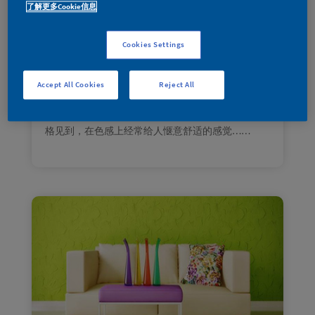
了解更多Cookie信息
2022年6 月
|
家装宝典
人一生三分之一的时间，几乎都是在家中卧室度
Cookies Settings
过。卧室的温馨舒适和配色就显得尤为重要。
这个卧室以黄绿色系的相邻色为主，用相近颜色的
搭配，统一整个空间。跚瑚钟绿作为墙面占比最大
Accept All Cookies
Reject All
的颜色让整个房间生机盎然，灵动清新。在配色
上，选择了金缕梅黄，经常可以在现代、欧式等风
格见到，在色感上经常给人惬意舒适的感觉……