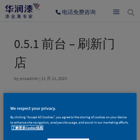
电话免费咨询
0.5.1 前台 – 刷新门
店
by
pnxadmin
|
11 月 21, 2023
A+涂装服务体验中心
1
We respect your privacy.
地址：
辽宁省沈阳皇姑区长江街168号金龙装饰材料城油漆
By clicking “Accept All Cookies”, you agree to the storing of cookies on your device
厅25号
to enhance site navigation, analyze site usage, and assist in our marketing efforts.
电话：
复制地址
前往路线
了解更多Cookie信息
A+涂装服务体验中心
2