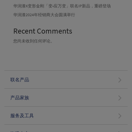
一层华润漆
华润漆X变形金刚「变•应万变」联名IP新品，重磅登场
电话：
复制地址
前往路线
华润漆2024年经销商大会圆满举行
A+涂装服务体验中心
11
Recent Comments
地址：
辽宁省沈阳于洪区黄河北大街158号红星美凯龙沈北
店2层B8027
您尚未收到任何评论。
电话：
复制地址
前往路线
A+涂装服务体验中心
12
地址：
辽宁省沈阳铁西区北二东路35号红星美凯龙3层G-3-
019
电话：
复制地址
前往路线
联名产品
A+涂装服务体验中心
13
产品家族
地址：
辽宁省沈阳铁西区兴工北街11号4门方林装饰展厅3
层华润漆
电话：
复制地址
前往路线
服务及工具
A+涂装服务体验中心
14