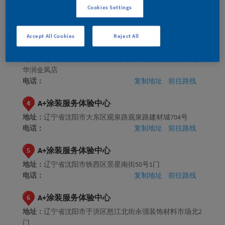
Cookies Settings
地址：
辽宁省沈阳市沈河区长青街76号东北装饰城1区56号
电话：
复制地址
前往路线
Accept All Cookies
Reject All
A+涂装服务体验中心
3
地址：
辽宁省沈阳市沈河区北顺城路145号东行家私城8号
华润金凤店
电话：
复制地址
前往路线
A+涂装服务体验中心
4
地址：
辽宁省沈阳市大东区观泉路观泉路建材城704号
电话：
复制地址
前往路线
A+涂装服务体验中心
5
地址：
辽宁省沈阳市铁西区景星南街50号1门
电话：
复制地址
前往路线
A+涂装服务体验中心
6
地址：
辽宁省沈阳市于洪区怒江北街永强装饰材料市场北2
门