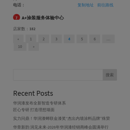
电话：
复制地址
前往路线
A+涂装服务体验中心
7
地址：
辽宁省沈阳市大东区观泉路五金建材批发市场15号
店家数：
182
库
电话：
复制地址
前往路线
«
1
2
3
4
5
6
…
10
»
A+涂装服务体验中心
8
地址：
辽宁省沈阳大东区望花中路8715号宝地装饰城入口
左右两侧
电话：
复制地址
前往路线
搜索
A+涂装服务体验中心
9
Recent Posts
地址：
辽宁省沈阳浑南区浑南西路10号红星美凯龙中厅一
层A001009，A001010展位
华润漆发布全新智造专研体系
电话：
复制地址
前往路线
匠心专研 打造理想墙面
实力问鼎！华润漆蝉联金漆奖“杰出内墙涂料品牌”殊荣
A+涂装服务体验中心
10
地址：
辽宁省沈阳皇姑区长江南街199号中一家具名品广场
华章新韵 润见未来-2026年华润漆经销商峰会圆满举行