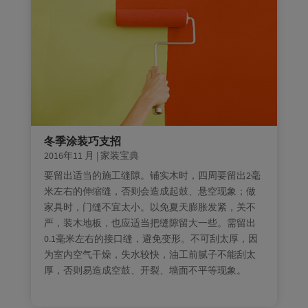
冬季涂装巧支招
2016年11 月
|
家装宝典
要留出适当的施工缝隙。铺实木时，四周要留出2毫
米左右的伸缩缝，否则会造成起鼓、悬空现象；做
家具时，门缝不宜太小。以免夏天膨胀发紧，关不
严，装木地板，也应适当把缝隙留大一些。需留出
0.1毫米左右的接口缝，避免变形。不可刮太厚，因
为室内空气干燥，失水较快，油工前腻子不能刮太
厚，否则易造成空鼓、开裂、墙面不平等现象。