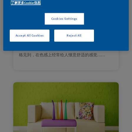
了解更多Cookie信息
2022年6 月
|
家装宝典
人一生三分之一的时间，几乎都是在家中卧室度
Cookies Settings
过。卧室的温馨舒适和配色就显得尤为重要。
这个卧室以黄绿色系的相邻色为主，用相近颜色的
搭配，统一整个空间。跚瑚钟绿作为墙面占比最大
Accept All Cookies
Reject All
的颜色让整个房间生机盎然，灵动清新。在配色
上，选择了金缕梅黄，经常可以在现代、欧式等风
格见到，在色感上经常给人惬意舒适的感觉……