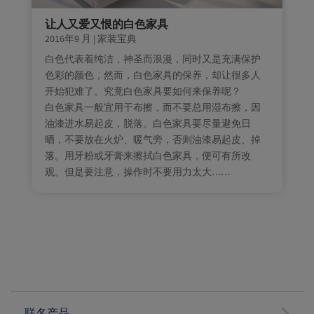
让人又爱又恨的白色家具
2016年9 月
|
家装宝典
白色代表着纯洁，神圣而浪漫，同时又是充满保护
色彩的颜色，然而，白色家具的保养，却让很多人
开始犯难了。究竟白色家具要如何来保养呢？
白色家具一般宜用干布擦，而不要总用湿布擦，因
油漆进水易起皮，脱落。白色家具要尽量避免日
晒，不要放在火炉、暖气旁，否则油漆易起皮、掉
落。用牙粉或牙膏来擦拭白色家具，便可有所改
观。但是要注意，操作时不要用力太大……
联名产品