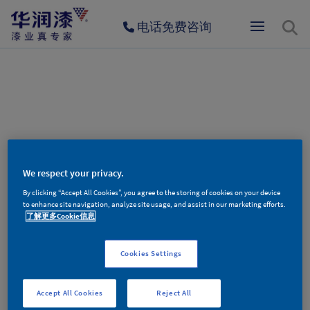
电话免费咨询
404
We respect your privacy.
By clicking “Accept All Cookies”, you agree to the storing of cookies on your device
to enhance site navigation, analyze site usage, and assist in our marketing efforts.
了解更多Cookie信息
Cookies Settings
对不起，您访问的页面不存在！
Accept All Cookies
Reject All