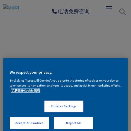
电话免费咨询
404
We respect your privacy.
By clicking “Accept All Cookies”, you agree to the storing of cookies on your device
to enhance site navigation, analyze site usage, and assist in our marketing efforts.
了解更多Cookie信息
对不起，您访问的页面不存在！
Cookies Settings
Accept All Cookies
Reject All