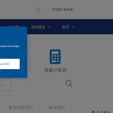
华润漆工程体系
A+设计通
涂装频道
购买
nalyze site usage,
ject All
漆量计算器
品
家装优选系列
焕净系列
产品家族