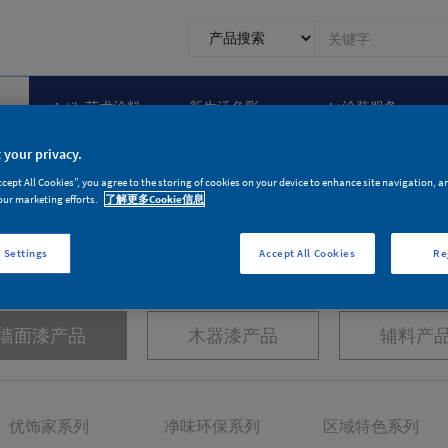
0.1.1.
前
台
搜
Artily艺术涂料
新生活色彩
A+涂装服务
索
 your privacy.
ccept All Cookies”, you agree to the storing of cookies on your device to enhance site navigation, a
our marketing efforts.
了解更多Cookie信息
产品家族
 Settings
Accept All Cookies
Re
为环保健康与品质生活而生
墙面漆产品
木器漆产品
辅料产
优饰家系列
净味环保系列
区域特色系列