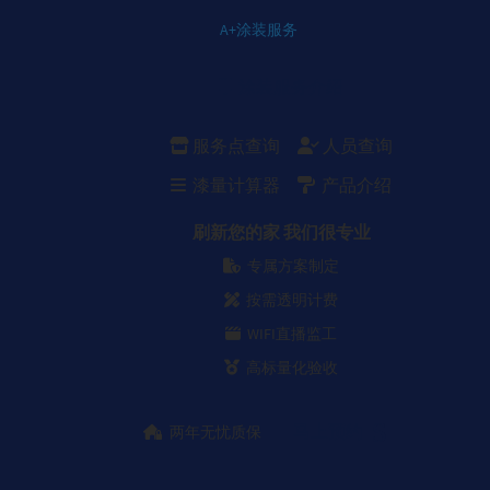
A+涂装服务
涂装服务介绍
服务点查询
人员查询
漆量计算器
产品介绍
刷新您的家 我们很专业
专属方案制定
按需透明计费
WIFI直播监工
高标量化验收
马上预约
两年无忧质保