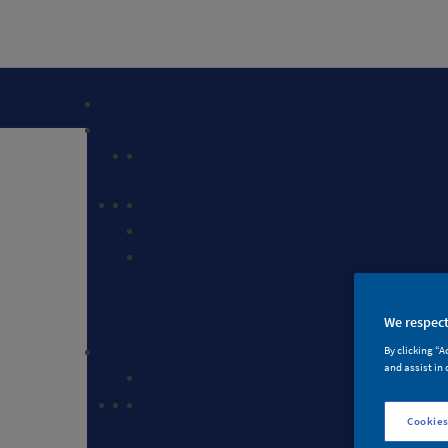
We respect
By clicking “A
and assist in 
墙
Cookies