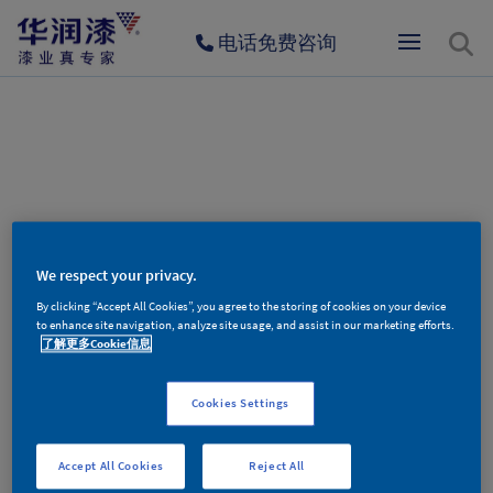
电话免费咨询
404
We respect your privacy.
By clicking “Accept All Cookies”, you agree to the storing of cookies on your device
to enhance site navigation, analyze site usage, and assist in our marketing efforts.
了解更多Cookie信息
Cookies Settings
对不起，您访问的页面不存在！
Accept All Cookies
Reject All