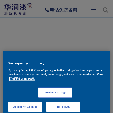
电话免费咨询
404
We respect your privacy.
By clicking “Accept All Cookies”, you agree to the storing of cookies on your device
to enhance site navigation, analyze site usage, and assist in our marketing efforts.
了解更多Cookie信息
Cookies Settings
对不起，您访问的页面不存在！
Accept All Cookies
Reject All