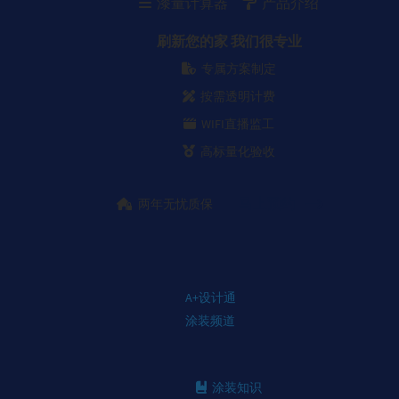
漆量计算器
产品介绍
刷新您的家 我们很专业
专属方案制定
按需透明计费
WIFI直播监工
高标量化验收
马上预约
两年无忧质保
A+设计通
涂装频道
涂装知识