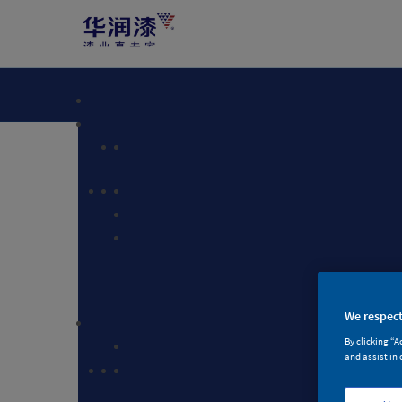
We respect
By clicking “A
and assist in 
墙