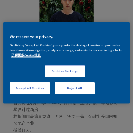
We respect your privacy.
By clicking “Accept All Cookies”, you agree to the storing of cookies on your device
to enhance site navigation, analyze site usage, and assist in our marketing efforts.
了解更多Cookie信息
Heddy 黄煌（重庆）
Cookies Settings
Accept All Cookies
Reject All
中国知名空间美学设计师、室内设计师、花艺师、House
of Heddy创始人
曾为黄晓明和Angelababy、钟丽缇、王冠、戴军等诸多明
星设计过新房
样板间作品遍布龙湖、万科、汤臣一品、金融街等国内知
名地产企业
微博红人。