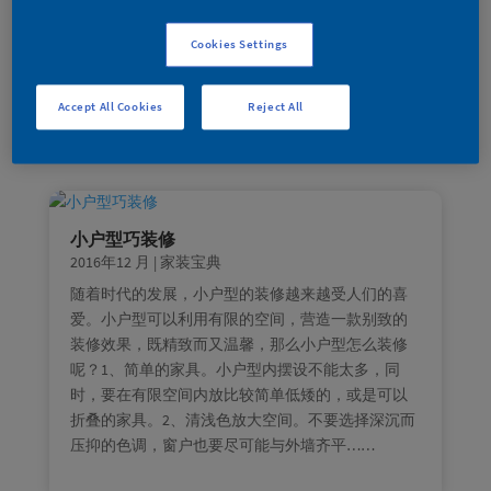
同的心理以及生理反应等，可以给你带来不同的正
面力量。柠檬黄和嫩绿色：显得温柔、明快、恬静
Cookies Settings
而富有朝气。杏黄和桔黄色：能给人以庄严、兴
奋、高贵之感。
Accept All Cookies
Reject All
小户型巧装修
2016年12 月
|
家装宝典
随着时代的发展，小户型的装修越来越受人们的喜
爱。小户型可以利用有限的空间，营造一款别致的
装修效果，既精致而又温馨，那么小户型怎么装修
呢？1、简单的家具。小户型内摆设不能太多，同
时，要在有限空间内放比较简单低矮的，或是可以
折叠的家具。2、清浅色放大空间。不要选择深沉而
压抑的色调，窗户也要尽可能与外墙齐平……