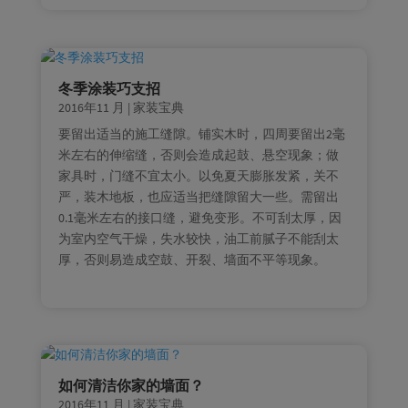
冬季涂装巧支招
2016年11 月
|
家装宝典
要留出适当的施工缝隙。铺实木时，四周要留出2毫
米左右的伸缩缝，否则会造成起鼓、悬空现象；做
家具时，门缝不宜太小。以免夏天膨胀发紧，关不
严，装木地板，也应适当把缝隙留大一些。需留出
0.1毫米左右的接口缝，避免变形。不可刮太厚，因
为室内空气干燥，失水较快，油工前腻子不能刮太
厚，否则易造成空鼓、开裂、墙面不平等现象。
如何清洁你家的墙面？
2016年11 月
|
家装宝典