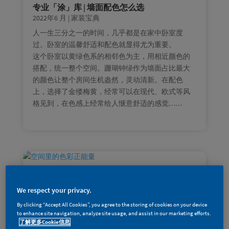
专业「涂」库 | 墙面配色怎么选
2022年6 月
|
家装宝典
人一生三分之一的时间，几乎都是在家中卧室度
过。卧室的温馨舒适和配色就显得尤为重要。
这个卧室以黄绿色系的相邻色为主，用相近颜色的
搭配，统一整个空间。跚瑚钟绿作为墙面占比最大
的颜色让整个房间生机盎然，灵动清新。在配色
上，选择了金缕梅黄，经常可以在现代、欧式等风
格见到，在色感上经常给人惬意舒适的感觉……
空间里的色彩正能量
2016年12 月
|
家装宝典
We respect your privacy.
当您准备装饰布置居室时，对色彩的搭配应以适应
By clicking “Accept All Cookies”, you agree to the storing of cookies on your device
您的感受为前提，因为我们周围的环境和自然界的
to enhance site navigation, analyze site usage, and assist in our marketing efforts.
色彩是非常丰富多彩的，人们会对各种颜色产生不
了解更多Cookie信息