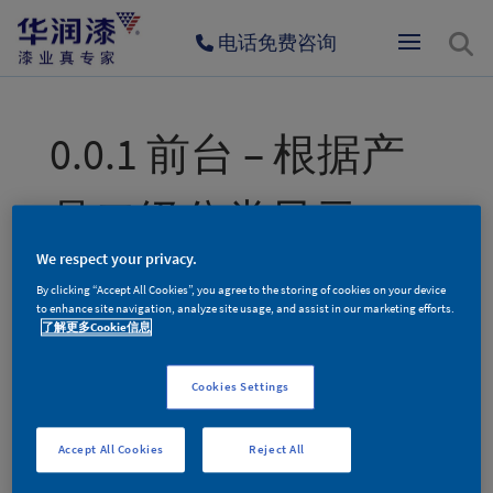
电话免费咨询
0.0.1 前台 – 根据产
品二级分类显示
We respect your privacy.
by
pnxadmin
|
12 月 16, 2023
By clicking “Accept All Cookies”, you agree to the storing of cookies on your device
to enhance site navigation, analyze site usage, and assist in our marketing efforts.
了解更多Cookie信息
更多新品，敬请期待。
Cookies Settings
Accept All Cookies
Reject All
搜索