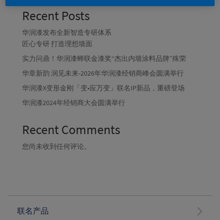
Recent Posts
华润漆发布全新智造专研体系
匠心专研 打造理想墙面
实力问鼎！华润漆蝉联金漆奖“杰出内墙涂料品牌”殊荣
华章新韵 润见未来-2026年华润漆经销商峰会圆满举行
华润漆X变形金刚「变•应万变」联名IP新品，重磅登场
华润漆2024年经销商大会圆满举行
Recent Comments
您尚未收到任何评论。
联名产品