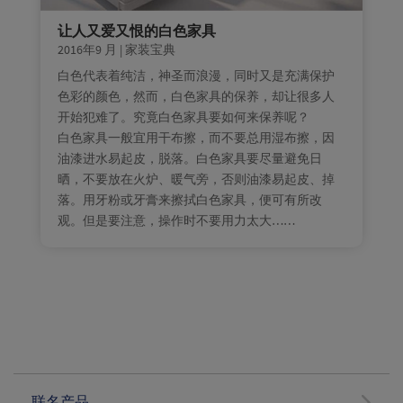
让人又爱又恨的白色家具
2016年9 月
|
家装宝典
白色代表着纯洁，神圣而浪漫，同时又是充满保护
色彩的颜色，然而，白色家具的保养，却让很多人
开始犯难了。究竟白色家具要如何来保养呢？
白色家具一般宜用干布擦，而不要总用湿布擦，因
油漆进水易起皮，脱落。白色家具要尽量避免日
晒，不要放在火炉、暖气旁，否则油漆易起皮、掉
落。用牙粉或牙膏来擦拭白色家具，便可有所改
观。但是要注意，操作时不要用力太大……
联名产品