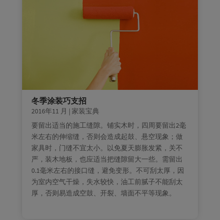
冬季涂装巧支招
2016年11 月
|
家装宝典
要留出适当的施工缝隙。铺实木时，四周要留出2毫
米左右的伸缩缝，否则会造成起鼓、悬空现象；做
家具时，门缝不宜太小。以免夏天膨胀发紧，关不
严，装木地板，也应适当把缝隙留大一些。需留出
0.1毫米左右的接口缝，避免变形。不可刮太厚，因
为室内空气干燥，失水较快，油工前腻子不能刮太
厚，否则易造成空鼓、开裂、墙面不平等现象。