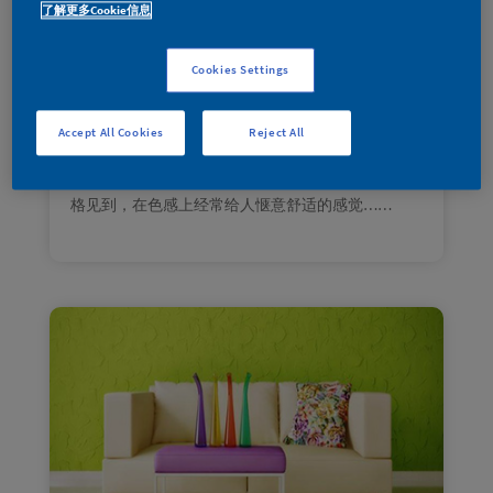
了解更多Cookie信息
2022年6 月
|
家装宝典
人一生三分之一的时间，几乎都是在家中卧室度
Cookies Settings
过。卧室的温馨舒适和配色就显得尤为重要。
这个卧室以黄绿色系的相邻色为主，用相近颜色的
搭配，统一整个空间。跚瑚钟绿作为墙面占比最大
Accept All Cookies
Reject All
的颜色让整个房间生机盎然，灵动清新。在配色
上，选择了金缕梅黄，经常可以在现代、欧式等风
格见到，在色感上经常给人惬意舒适的感觉……