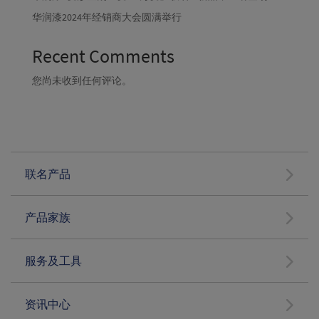
A+涂装服务体验中心
10
华润漆2024年经销商大会圆满举行
地址：
北京市北京昌平区立汤路北七家建材市场涂料区F-
28
Recent Comments
电话：
复制地址
前往路线
您尚未收到任何评论。
A+涂装服务体验中心
11
地址：
吉林省长春朝阳区开运街5178号欧亚卖场装饰材料
城B区040号
电话：
复制地址
前往路线
A+涂装服务体验中心
12
联名产品
地址：
吉林省长春绿园区正阳街23号正阳市场涂料区13-15
号
产品家族
电话：
复制地址
前往路线
A+涂装服务体验中心
13
服务及工具
地址：
吉林省长春二道区自由大路6738号中东大市场二厅
五金区2排66-68号
电话：
复制地址
前往路线
资讯中心