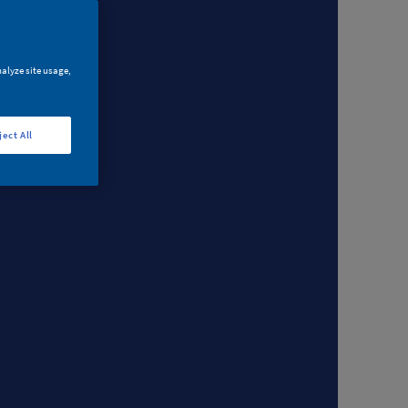
nalyze site usage,
ject All