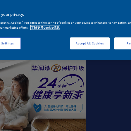
品牌介绍
品牌新闻
 your privacy.
24小时健康享新家
ccept All Cookies”, you agree to the storing of cookies on your device to enhance site navigation, a
our marketing efforts.
了解更多Cookie信息
 Settings
Accept All Cookies
Re
产品家族