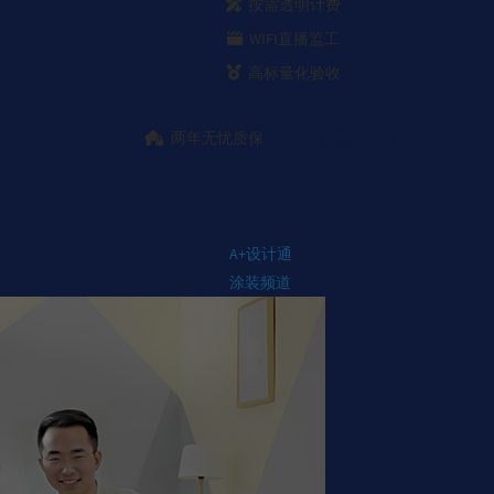
按需透明计费
WIFI直播监工
高标量化验收
马上预约
两年无忧质保
A+设计通
涂装频道