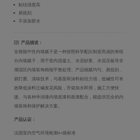
粘结强度高
易批刮
不添加胶水
产品描述：
全致能中性内墙腻子是一种按照科学配比制造而成的单组
分内墙腻子，用于室内混凝土、水泥砂浆、水泥压板等非
潮湿区内墙装饰精细平整处理。产品细腻均匀、易批刮，
易打磨、清味技术，与基面和涂料粘结力强，低碱性可有
效降低涂料泛碱发花风险，开袋加水即用，施工方便快
捷。与各种华润漆内墙底漆和面漆配合，能提供完全的内
墙装饰和保护解决方案。
产品认证：
法国室内空气环境检测A+级标准