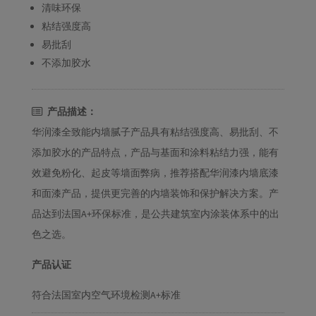
清味环保
粘结强度高
易批刮
不添加胶水
产品描述：
华润漆全致能内墙腻子产品具有粘结强度高、易批刮、不
添加胶水的产品特点，产品与基面和涂料粘结力强，能有
效避免粉化、起皮等墙面弊病，推荐搭配华润漆内墙底漆
和面漆产品，提供更完善的内墙装饰和保护解决方案。产
品达到法国A+环保标准，是公共建筑室内涂装体系中的出
色之选。
产品认证
符合法国室内空气环境检测A+标准