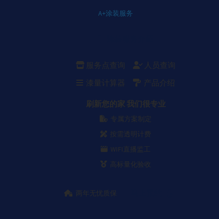
A+涂装服务
涂装服务介绍
服务点查询
人员查询
漆量计算器
产品介绍
刷新您的家 我们很专业
专属方案制定
按需透明计费
WIFI直播监工
高标量化验收
马上预约
两年无忧质保