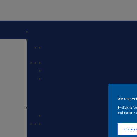
We respect
By clicking “A
and assist in 
墙
Cookies