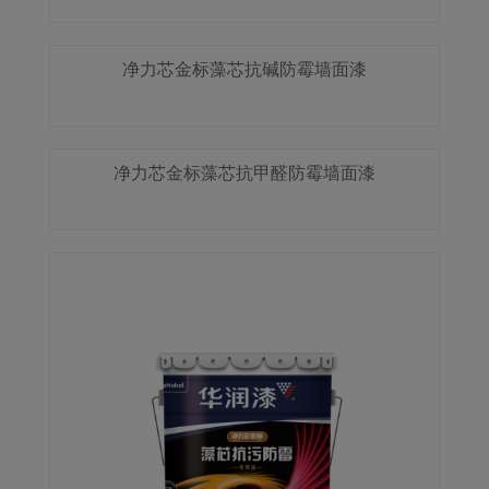
净力芯金标藻芯抗碱防霉墙面漆
净力芯金标藻芯抗甲醛防霉墙面漆