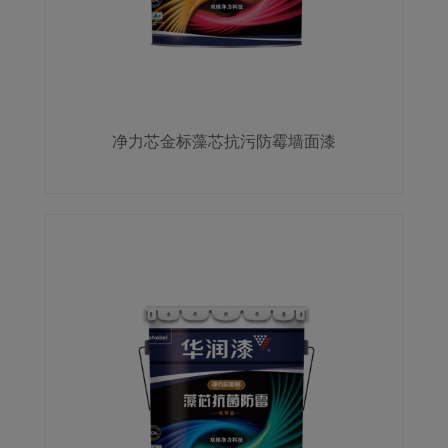
净力芯金标藻芯抗污防霉墙面漆