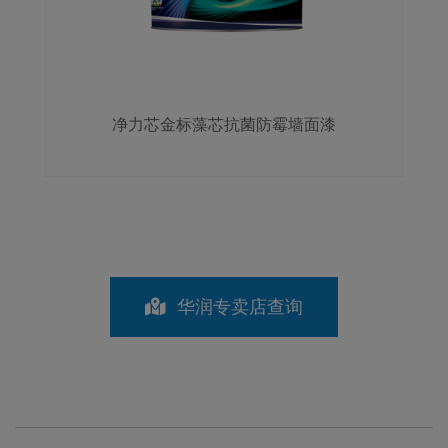
净力芯金标藻芯抗菌防霉墙面漆
华润专卖店查询