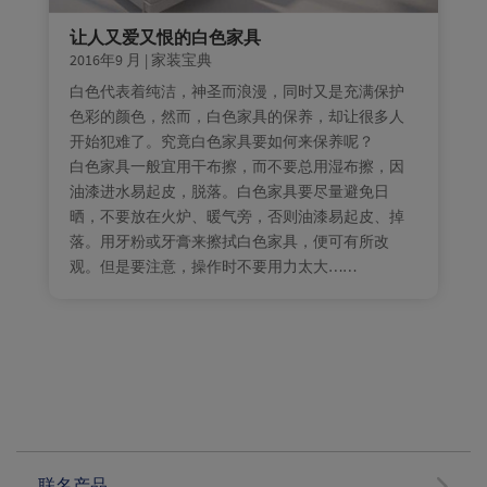
让人又爱又恨的白色家具
2016年9 月
|
家装宝典
白色代表着纯洁，神圣而浪漫，同时又是充满保护
色彩的颜色，然而，白色家具的保养，却让很多人
开始犯难了。究竟白色家具要如何来保养呢？
白色家具一般宜用干布擦，而不要总用湿布擦，因
油漆进水易起皮，脱落。白色家具要尽量避免日
晒，不要放在火炉、暖气旁，否则油漆易起皮、掉
落。用牙粉或牙膏来擦拭白色家具，便可有所改
观。但是要注意，操作时不要用力太大……
联名产品