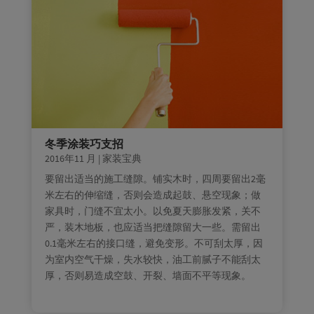
冬季涂装巧支招
2016年11 月
|
家装宝典
要留出适当的施工缝隙。铺实木时，四周要留出2毫
米左右的伸缩缝，否则会造成起鼓、悬空现象；做
家具时，门缝不宜太小。以免夏天膨胀发紧，关不
严，装木地板，也应适当把缝隙留大一些。需留出
0.1毫米左右的接口缝，避免变形。不可刮太厚，因
为室内空气干燥，失水较快，油工前腻子不能刮太
厚，否则易造成空鼓、开裂、墙面不平等现象。