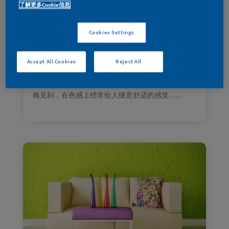
了解更多Cookie信息
2022年6 月
|
家装宝典
人一生三分之一的时间，几乎都是在家中卧室度
Cookies Settings
过。卧室的温馨舒适和配色就显得尤为重要。
这个卧室以黄绿色系的相邻色为主，用相近颜色的
搭配，统一整个空间。跚瑚钟绿作为墙面占比最大
Accept All Cookies
Reject All
的颜色让整个房间生机盎然，灵动清新。在配色
上，选择了金缕梅黄，经常可以在现代、欧式等风
格见到，在色感上经常给人惬意舒适的感觉……