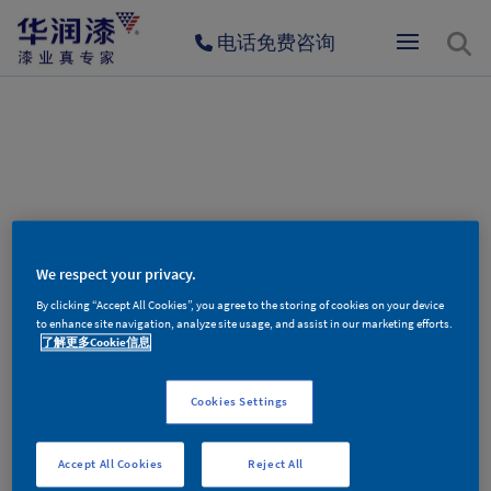
电话免费咨询
404
We respect your privacy.
By clicking “Accept All Cookies”, you agree to the storing of cookies on your device
to enhance site navigation, analyze site usage, and assist in our marketing efforts.
了解更多Cookie信息
Cookies Settings
对不起，您访问的页面不存在！
Accept All Cookies
Reject All