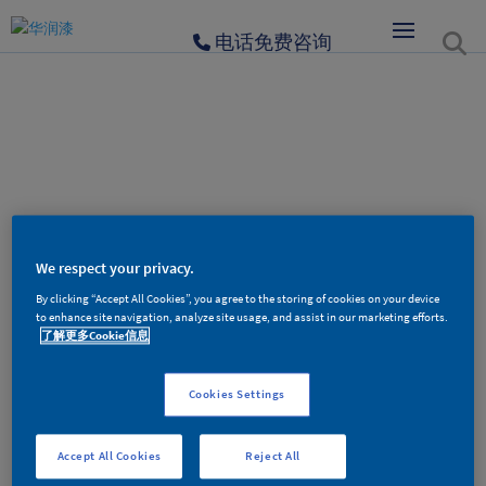
电话免费咨询
404
We respect your privacy.
By clicking “Accept All Cookies”, you agree to the storing of cookies on your device
to enhance site navigation, analyze site usage, and assist in our marketing efforts.
了解更多Cookie信息
对不起，您访问的页面不存在！
Cookies Settings
Accept All Cookies
Reject All