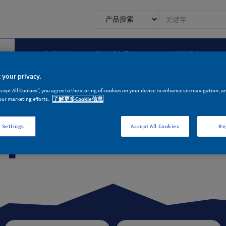
0.1.1.
前
台
搜
Artily艺术涂料
新生活色彩
A+涂装服务
索
 your privacy.
4
ccept All Cookies”, you agree to the storing of cookies on your device to enhance site navigation, a
our marketing efforts.
了解更多Cookie信息
对不起，您访问的
 Settings
Accept All Cookies
Re