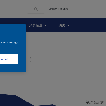
华润漆工程体系
A+设计通
涂装频道
购买
nalyze site usage,
页面不存在！
ject All
产品家族