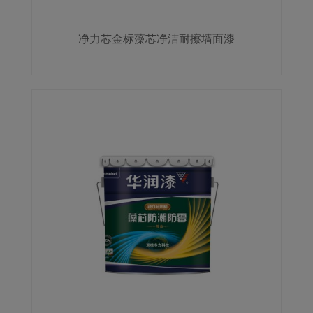
净力芯金标藻芯净洁耐擦墙面漆