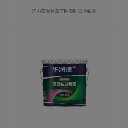
净力芯金标藻芯防潮防霉墙面漆