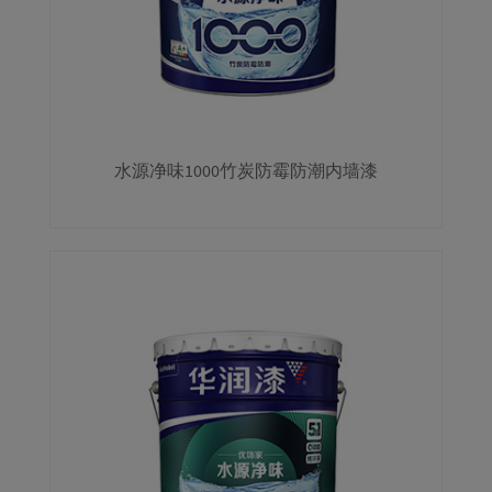
水源净味1000竹炭防霉防潮内墙漆