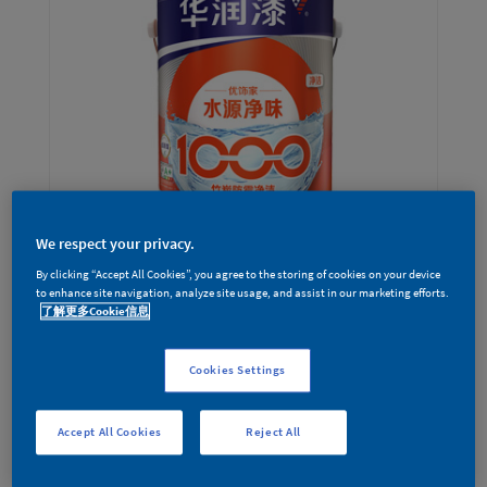
We respect your privacy.
By clicking “Accept All Cookies”, you agree to the storing of cookies on your device
to enhance site navigation, analyze site usage, and assist in our marketing efforts.
水源净味1000竹炭超易净内墙漆
了解更多Cookie信息
Cookies Settings
Accept All Cookies
Reject All