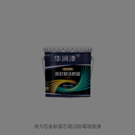
净力芯金标藻芯易洁防霉墙面漆