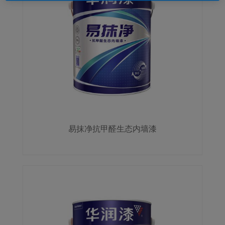
易抹净抗甲醛生态内墙漆