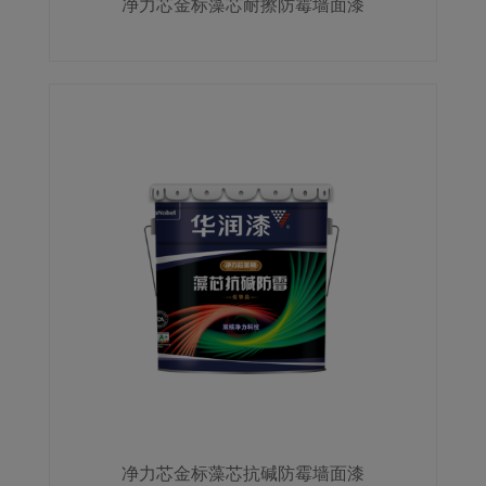
净力芯金标藻芯耐擦防霉墙面漆
净力芯金标藻芯抗碱防霉墙面漆