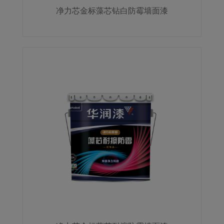
净力芯金标藻芯钻白防霉墙面漆