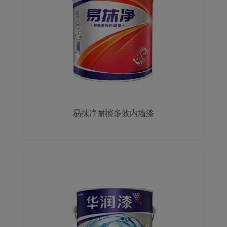
易抹净耐擦多效内墙漆