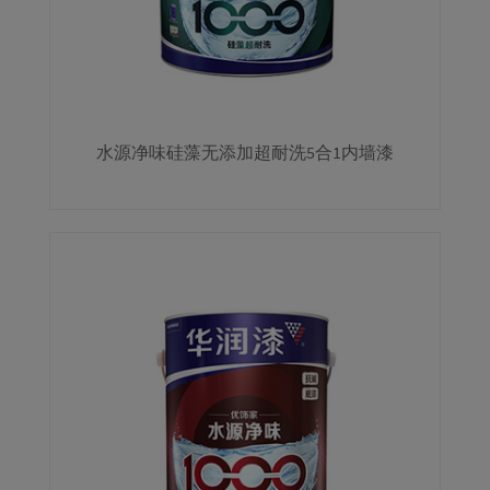
水源净味硅藻无添加超耐洗5合1内墙漆