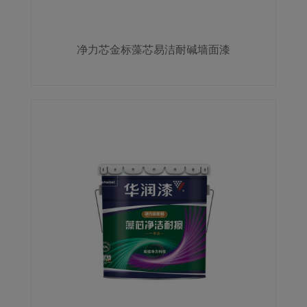
净力芯金标藻芯易洁耐碱墙面漆