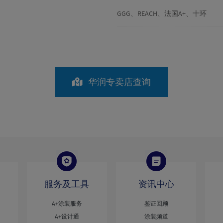
GGG、REACH、法国A+、十环
华润专卖店查询
服务及工具
资讯中心
A+涂装服务
鉴证回顾
A+设计通
涂装频道