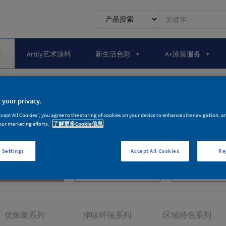
0.1.1.
前
台
搜
Artily艺术涂料
新生活色彩
A+涂装服务
索
 your privacy.
产品家族
ccept All Cookies”, you agree to the storing of cookies on your device to enhance site navigation, a
our marketing efforts.
了解更多Cookie信息
为环保健康与品质生活而生
 Settings
Accept All Cookies
Re
墙面漆产品
木器漆产品
辅料产
优饰家系列
净味环保系列
区域特色系列