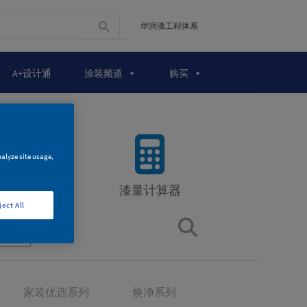
华润漆工程体系
A+设计通
涂装频道
购买
nalyze site usage,
漆量计算器
ject All
品
家装优选系列
焕净系列