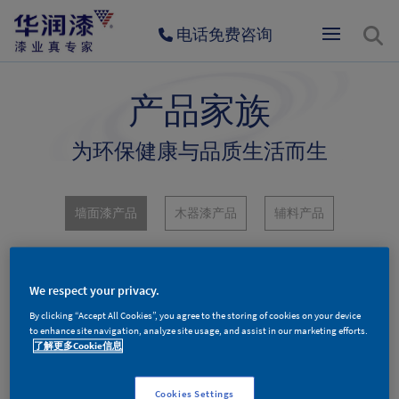
电话免费咨询
产品家族
为环保健康与品质生活而生
墙面漆产品
木器漆产品
辅料产品
We respect your privacy.
By clicking “Accept All Cookies”, you agree to the storing of cookies on your device
to enhance site navigation, analyze site usage, and assist in our marketing efforts.
了解更多Cookie信息
Cookies Settings