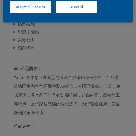
Accept All Cookies
Reject All
产品卖点：
净味环保
防潮抗碱
甲醛未检出
高效施工
超白纯正
产品描述：
Topro 净味专业高遮盖内墙漆产品采用环保原料，产品通
过法国室内空气环境检测A+标准，中国环境标志认证，净
味环保，且产品同时具有防潮抗碱，超白纯正，高效施工
等特点，是您家居装潢的理想选择，为您营造健康，安全
舒适的家居环境。
产品认证：