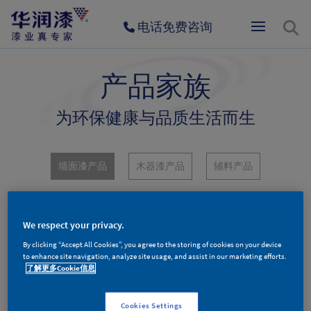
电话免费咨询
产品家族
为环保健康与品质生活而生
墙面漆产品
木器漆产品
辅料产品
We respect your privacy.
By clicking “Accept All Cookies”, you agree to the storing of cookies on your device
to enhance site navigation, analyze site usage, and assist in our marketing efforts.
了解更多Cookie信息
Cookies Settings