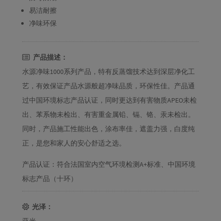
易洁耐擦
净味环保
产品描述：
水源净味1000系列产品，特有反蒸馏技术达到深层净化工
艺，有效保证产品水源般超净味品质，环保性佳。产品通
过中国环境标志产品认证，同时更达到有害物质APEO未检
出、苯系物未检出、有害重金属铅、镉、铬、汞未检出。
同时，产品施工性能出色，涂布率佳，遮盖力强，白度纯
正，是您和家人的安心舒适之选。
产品认证：符合法国室内空气环境检测A+标准、中国环境
标志产品（十环）
光泽：
亚光