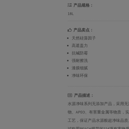
产品规格：
18L
产品卖点：
天然硅藻因子
高遮盖力
抗碱防霉
强耐擦洗
漆膜细腻
净味环保
产品描述：
水源净味系列无添加产品，采用无
物、APEO、有害重金属等物质
工艺，保证产品水源般超净味品质
过欧盟REACH规范的224项有