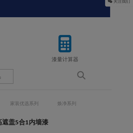
关注我们
漆量计算器
品
家装优选系列
焕净系列
遮盖5合1内墙漆