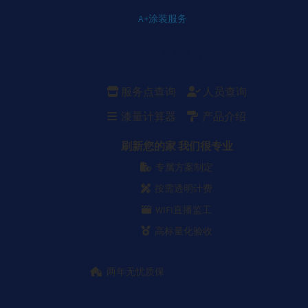
A+涂装服务
涂装服务介绍
服务点查询
人员查询
漆量计算器
产品介绍
刷新您的家 我们很专业
专属方案制定
按需透明计费
WIFI直播监工
高标量化验收
马上预约
两年无忧质保