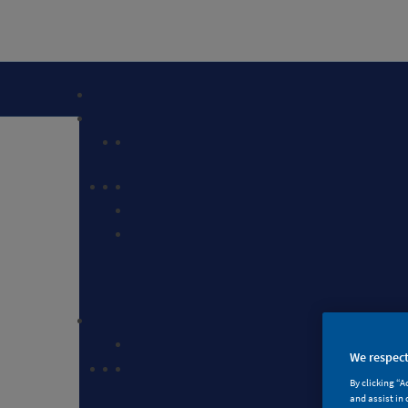
We respect
墙
By clicking “A
and assist in 