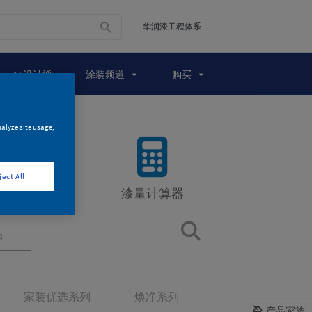
华润漆工程体系
A+设计通
涂装频道
购买
nalyze site usage,
ject All
漆量计算器
品
家装优选系列
焕净系列
产品家族