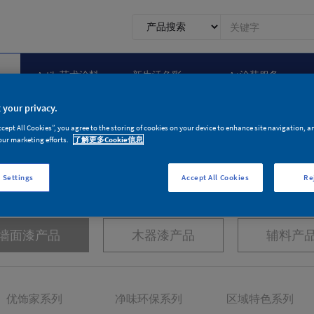
0.1.1.
前
台
搜
Artily艺术涂料
新生活色彩
A+涂装服务
索
 your privacy.
ccept All Cookies”, you agree to the storing of cookies on your device to enhance site navigation, a
our marketing efforts.
了解更多Cookie信息
产品家族
 Settings
Accept All Cookies
Re
为环保健康与品质生活而生
墙面漆产品
木器漆产品
辅料产
优饰家系列
净味环保系列
区域特色系列