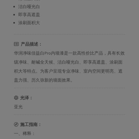
洁白哑光白
即享高遮盖
涂刷面积大
产品描述：
华润净味佳益白Pro内墙漆是一款高性价比产品，具有长效
级净味、耐碱全天候、洁白哑光白、即享高遮盖、涂刷面
积大等特点。为客户呈现专业净味、室内空间更明亮、遮
盖力强、历久弥新的墙面效果。
光泽：
亚光
施工指南：
一、稀释：