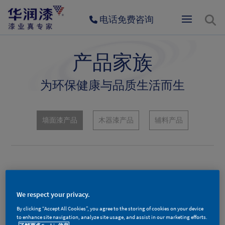
电话免费咨询
产品家族
为环保健康与品质生活而生
墙面漆产品
木器漆产品
辅料产品
We respect your privacy.
By clicking “Accept All Cookies”, you agree to the storing of cookies on your device
to enhance site navigation, analyze site usage, and assist in our marketing efforts.