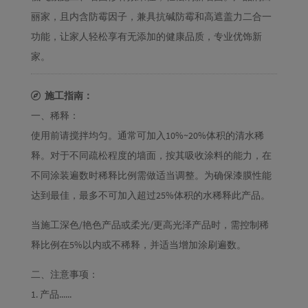
丽家，且内含防霉因子，兼具抗碱防霉和高遮盖力二合一
功能，让家人轻松享有无添加的健康品质，专业优饰新
家。
施工指南：
一、稀释：
使用前请搅拌均匀。通常可加入10%~20%体积的清水稀
释。对于不同疏松程度的墙面，按其吸收涂料的能力，在
不同涂装遍数时稀释比例需做适当调整。为确保漆膜性能
达到最佳，最多不可加入超过25%体积的水稀释此产品。
当施工深色/艳色产品或柔光/更高光泽产品时，需控制稀
释比例在5%以内或不稀释，并适当增加涂刷遍数。
二、注意事项：
1. 产品......