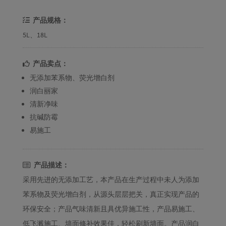
产品规格：
5L、18L
产品卖点：
无添加苯系物、荧光增白剂
润白丽家
清新净味
抗碱防霉
易施工
产品描述：
采用先进的无添加工艺，本产品在生产过程中未人为添加
苯系物及荧光增白剂，从源头层层把关，真正实现产品的
环保安全；产品气味清新且具优异施工性，产品易施工、
低飞溅施工、墙面修补效果佳，轻松刷新墙面。产品润白