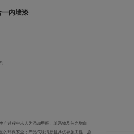
合一内墙漆
剂
生产过程中未人为添加甲醛、苯系物及荧光增白
品的环保安全；产品气味清新且具优异施工性，施