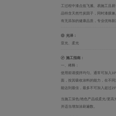
工过程中漆点低飞溅、易施工且易
品特含天然竹炭因子，同时漆膜兼
有无添加的健康品质，专业优饰新
光泽：
亚光、柔光
施工指南：
一、稀释：
使用前请搅拌均匀。通常可加入10
面，按其吸收涂料的能力，在不同
能达到最佳，最多不可加入超过2
当施工深色/艳色产品或柔光/更高
并适当增加涂刷遍数。