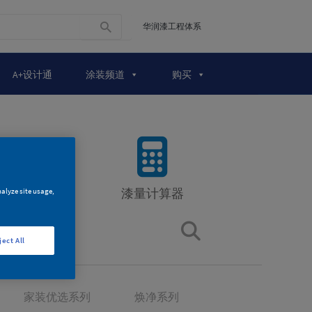
华润漆工程体系
A+设计通
涂装频道
购买
漆量计算器
nalyze site usage,
品
ject All
家装优选系列
焕净系列