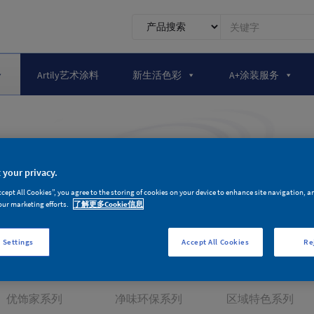
0.1.1.
前
台
搜
Artily艺术涂料
新生活色彩
A+涂装服务
索
产品家族
 your privacy.
为环保健康与品质生活而生
ccept All Cookies”, you agree to the storing of cookies on your device to enhance site navigation, a
our marketing efforts.
了解更多Cookie信息
墙面漆产品
木器漆产品
辅料产
 Settings
Accept All Cookies
Re
优饰家系列
净味环保系列
区域特色系列