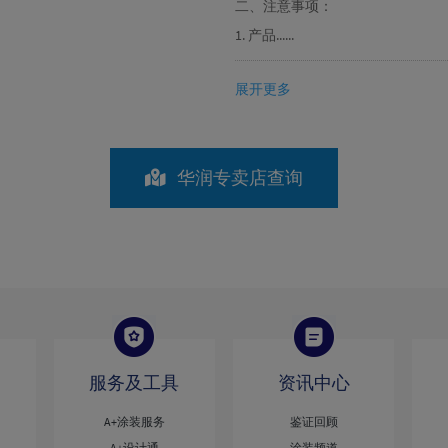
二、注意事项：
1. 产品......
展开更多
华润专卖店查询
服务及工具
资讯中心
A+涂装服务
鉴证回顾
A+设计通
涂装频道