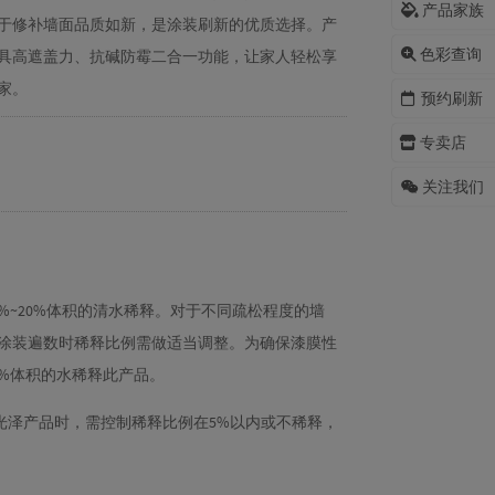
产品家族
于修补墙面品质如新，是涂装刷新的优质选择。产
色彩查询
具高遮盖力、抗碱防霉二合一功能，让家人轻松享
家。
预约刷新
专卖店
关注我们
%~20%体积的清水稀释。对于不同疏松程度的墙
涂装遍数时稀释比例需做适当调整。为确保漆膜性
5%体积的水稀释此产品。
光泽产品时，需控制稀释比例在5%以内或不稀释，