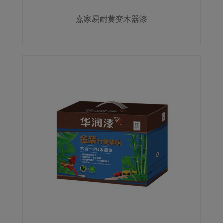
嘉家易耐黄变木器漆