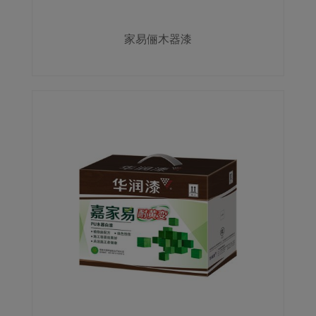
家易俪木器漆