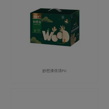
妙想漆倍清PU