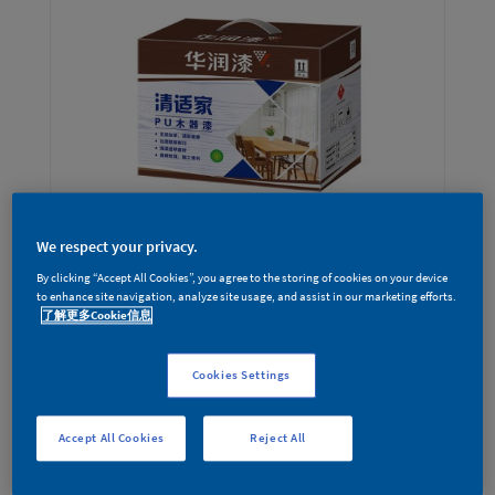
We respect your privacy.
By clicking “Accept All Cookies”, you agree to the storing of cookies on your device
to enhance site navigation, analyze site usage, and assist in our marketing efforts.
清适家
了解更多Cookie信息
Cookies Settings
Accept All Cookies
Reject All