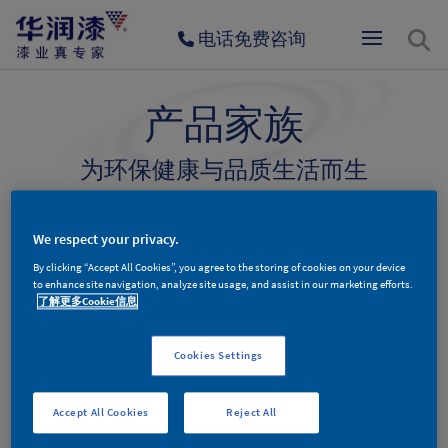
电话免费咨询
产品家族
为环保健康与品质生活而生
墙面漆产品
木器漆产品
辅料产品
We respect your privacy.
By clicking “Accept All Cookies”, you agree to the storing of cookies on your device
to enhance site navigation, analyze site usage, and assist in our marketing efforts.
了解更多Cookie信息
木器漆产品分类
Cookies Settings
Accept All Cookies
Reject All