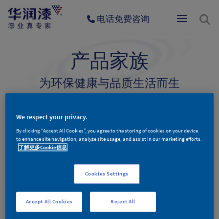
电话免费咨询
产品家族
为环保健康与品质生活而生
墙面漆产品
木器漆产品
辅料产品
We respect your privacy.
By clicking “Accept All Cookies”, you agree to the storing of cookies on your device
to enhance site navigation, analyze site usage, and assist in our marketing efforts.
了解更多Cookie信息
木器漆产品分类
Cookies Settings
Accept All Cookies
Reject All