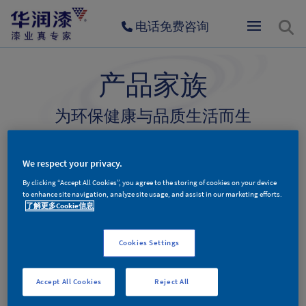
电话免费咨询
产品家族
为环保健康与品质生活而生
墙面漆产品
木器漆产品
辅料产品
We respect your privacy.
By clicking “Accept All Cookies”, you agree to the storing of cookies on your device
to enhance site navigation, analyze site usage, and assist in our marketing efforts.
了解更多Cookie信息
木器漆产品分类
Cookies Settings
Accept All Cookies
Reject All