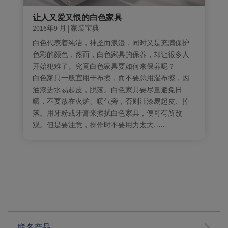
让人又爱又恨的白色家具
2016年9 月
|
家装宝典
白色代表着纯洁，神圣而浪漫，同时又是充满保护
色彩的颜色，然而，白色家具的保养，却让很多人
开始犯难了。究竟白色家具要如何来保养呢？
白色家具一般宜用干布擦，而不要总用湿布擦，因
油漆进水易起皮，脱落。白色家具要尽量避免日
晒，不要放在火炉、暖气旁，否则油漆易起皮、掉
落。用牙粉或牙膏来擦拭白色家具，便可有所改
观。但是要注意，操作时不要用力太大……
联名产品