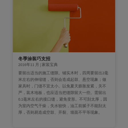
冬季涂装巧支招
2016年11 月
|
家装宝典
要留出适当的施工缝隙。铺实木时，四周要留出2毫
米左右的伸缩缝，否则会造成起鼓、悬空现象；做
家具时，门缝不宜太小。以免夏天膨胀发紧，关不
严，装木地板，也应适当把缝隙留大一些。需留出
0.1毫米左右的接口缝，避免变形。不可刮太厚，因
为室内空气干燥，失水较快，油工前腻子不能刮太
厚，否则易造成空鼓、开裂、墙面不平等现象。