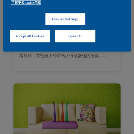
了解更多Cookie信息
2022年6 月
|
家装宝典
人一生三分之一的时间，几乎都是在家中卧室度
Cookies Settings
过。卧室的温馨舒适和配色就显得尤为重要。
这个卧室以黄绿色系的相邻色为主，用相近颜色的
搭配，统一整个空间。跚瑚钟绿作为墙面占比最大
Accept All Cookies
Reject All
的颜色让整个房间生机盎然，灵动清新。在配色
上，选择了金缕梅黄，经常可以在现代、欧式等风
格见到，在色感上经常给人惬意舒适的感觉……