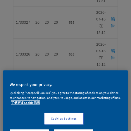
17:31
2026-
07-16
编
1733327
20
20
20
555
在
辑
15:12
2026-
07-16
编
1733326
20
20
20
555
在
辑
15:12
2026-
07-16
编
We respect your privacy.
1733325
20
20
20
555
在
辑
By clicking “Accept All Cookies”, you agree to the storing of cookies on your device
15:12
to enhance site navigation, analyze site usage, and assist in our marketing efforts.
了解更多Cookie信息
2026-
07-16
编
1733324
20
20
20
555
Cookies Settings
在
辑
15:12