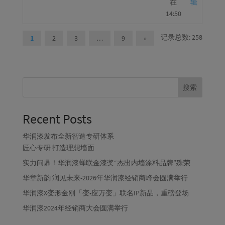
在
辑
14:50
记录总数: 258
1
2
3
…
9
»
搜索
Recent Posts
华润漆发布全新智造专研体系
匠心专研 打造理想墙面
实力问鼎！华润漆蝉联金漆奖“杰出内墙涂料品牌”殊荣
华章新韵 润见未来-2026年华润漆经销商峰会圆满举行
华润漆X变形金刚「变•应万变」联名IP新品，重磅登场
华润漆2024年经销商大会圆满举行