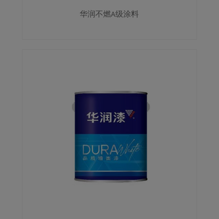
华润不燃A级涂料