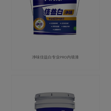
净味佳益白专业PRO内墙漆