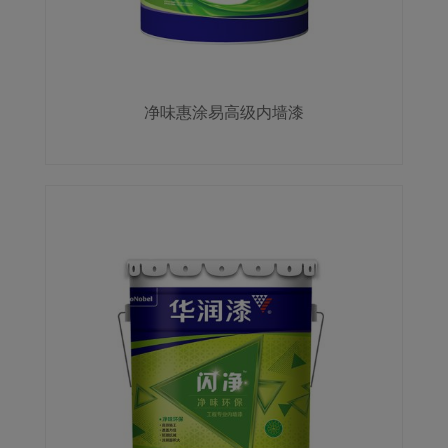
净味惠涂易高级内墙漆