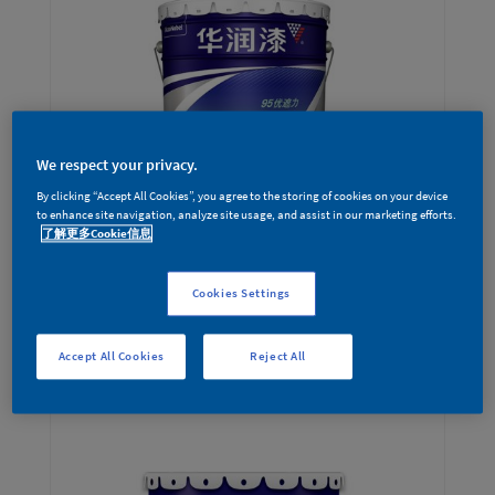
We respect your privacy.
By clicking “Accept All Cookies”, you agree to the storing of cookies on your device
to enhance site navigation, analyze site usage, and assist in our marketing efforts.
了解更多Cookie信息
Cookies Settings
华润漆一遍行内墙漆
Accept All Cookies
Reject All