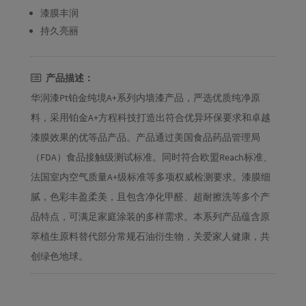
漆膜丰润
持久亮丽
产品描述：
华润漆Pt铂金纯境A+系列内墙漆产品，严选优质纯净原
料，采用铂金A+方程科技打造出符合优异环保要求和卓越
漆膜效果的优等品产品。产品通过美国食品药品管理局
（FDA）食品接触级测试标准。同时符合欧盟Reach标准、
法国室内空气质量A+级标准等多项权威检测要求。漆膜细
腻，色彩丰盈柔美，且包含净化甲醛、超耐擦洗等多个产
品特点，可满足家庭涂装的多样需求。本系列产品蕴含原
萃植生原料替代部分常规石油衍生物，关爱家人健康，共
创绿色地球。