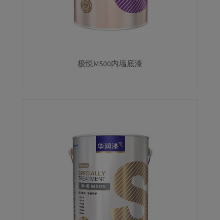
极悦M500内墙底漆