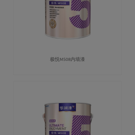
极悦M508内墙漆