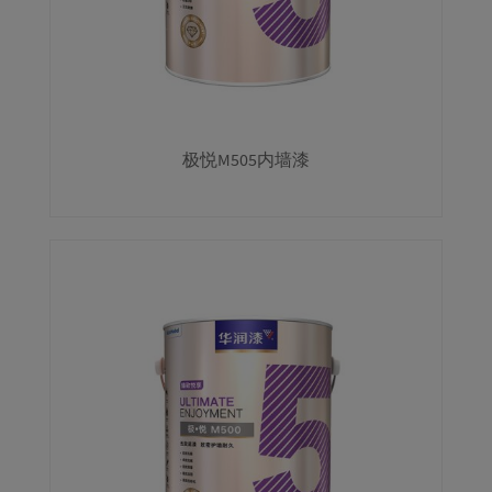
极悦M505内墙漆