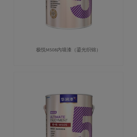
极悦M508内墙漆（鎏光织锦）