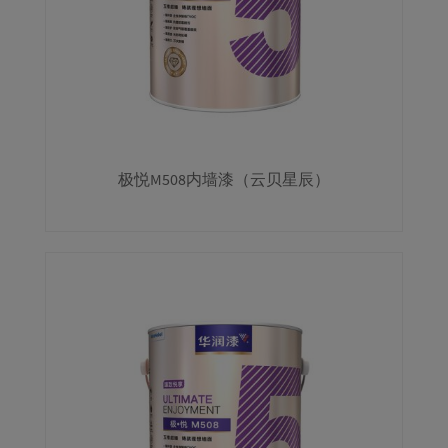
极悦M508内墙漆（云贝星辰）